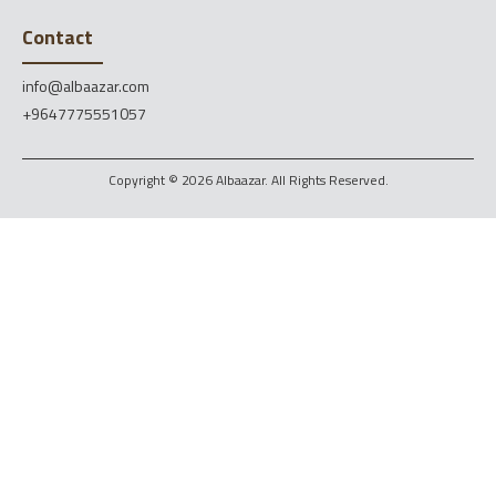
Contact
info@albaazar.com
+9647775551057
Copyright © 2026 Albaazar. All Rights Reserved.