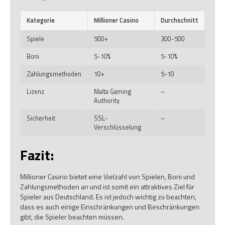
Kategorie
Millioner Casino
Durchschnitt
Spiele
500+
300-500
Boni
5-10%
5-10%
Zahlungsmethoden
10+
5-10
Lizenz
Malta Gaming
–
Authority
Sicherheit
SSL-
–
Verschlüsselung
Fazit:
Millioner Casino bietet eine Vielzahl von Spielen, Boni und
Zahlungsmethoden an und ist somit ein attraktives Ziel für
Spieler aus Deutschland. Es ist jedoch wichtig zu beachten,
dass es auch einige Einschränkungen und Beschränkungen
gibt, die Spieler beachten müssen.