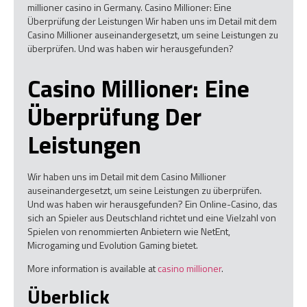
millioner casino in Germany. Casino Millioner: Eine
Überprüfung der Leistungen Wir haben uns im Detail mit dem
Casino Millioner auseinandergesetzt, um seine Leistungen zu
überprüfen. Und was haben wir herausgefunden?
Casino Millioner: Eine
Überprüfung Der
Leistungen
Wir haben uns im Detail mit dem Casino Millioner
auseinandergesetzt, um seine Leistungen zu überprüfen.
Und was haben wir herausgefunden? Ein Online-Casino, das
sich an Spieler aus Deutschland richtet und eine Vielzahl von
Spielen von renommierten Anbietern wie NetEnt,
Microgaming und Evolution Gaming bietet.
More information is available at
casino millioner
.
Überblick