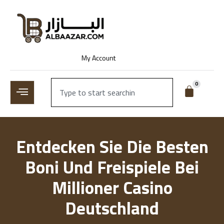
My Account
0
Entdecken Sie Die Besten
Boni Und Freispiele Bei
Millioner Casino
Deutschland