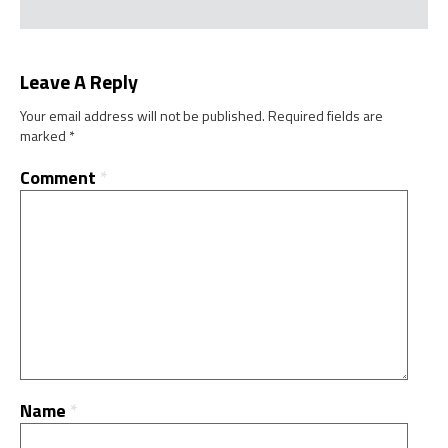
Leave A Reply
Your email address will not be published.
Required fields are
marked
*
Comment
*
Name
*