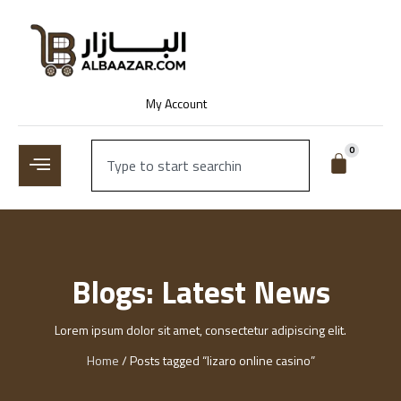
My Account
0
Blogs: Latest News
Lorem ipsum dolor sit amet, consectetur adipiscing elit.
Home
/ Posts tagged “lizaro online casino”