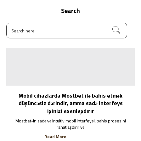
Search
Mobil cihazlarda Mostbet ilə bahis etmək
düşüncəsiz dərindir, amma sadə interfeys
işinizi asanlaşdırır
Mostbet-in sadə və intuitiv mobil interfeysi, bahis prosesini
rahatlaşdırır və
Read More