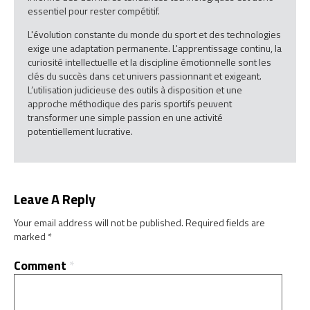
essentiel pour rester compétitif.
L'évolution constante du monde du sport et des technologies
exige une adaptation permanente. L'apprentissage continu, la
curiosité intellectuelle et la discipline émotionnelle sont les
clés du succès dans cet univers passionnant et exigeant.
L’utilisation judicieuse des outils à disposition et une
approche méthodique des paris sportifs peuvent
transformer une simple passion en une activité
potentiellement lucrative.
Leave A Reply
Your email address will not be published.
Required fields are
marked
*
Comment
*