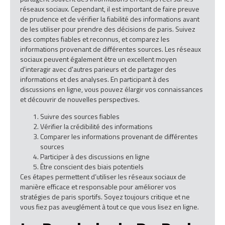
réseaux sociaux. Cependant, il est important de faire preuve
de prudence et de vérifier la fiabilité des informations avant
de les utiliser pour prendre des décisions de paris. Suivez
des comptes fiables et reconnus, et comparez les
informations provenant de différentes sources. Les réseaux
sociaux peuvent également être un excellent moyen
d'interagir avec d'autres parieurs et de partager des
informations et des analyses. En participant à des
discussions en ligne, vous pouvez élargir vos connaissances
et découvrir de nouvelles perspectives.
Suivre des sources fiables
Vérifier la crédibilité des informations
Comparer les informations provenant de différentes
sources
Participer à des discussions en ligne
Être conscient des biais potentiels
Ces étapes permettent d’utiliser les réseaux sociaux de
manière efficace et responsable pour améliorer vos
stratégies de paris sportifs. Soyez toujours critique et ne
vous fiez pas aveuglément à tout ce que vous lisez en ligne.