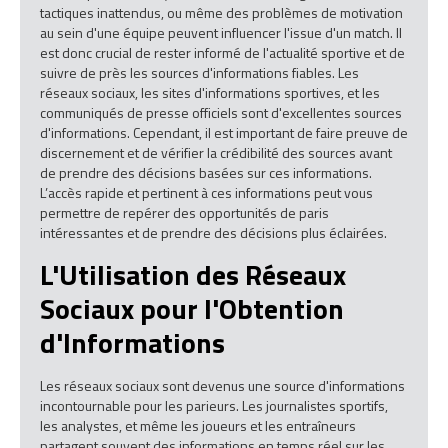
tactiques inattendus, ou même des problèmes de motivation
au sein d'une équipe peuvent influencer l'issue d'un match. Il
est donc crucial de rester informé de l'actualité sportive et de
suivre de près les sources d'informations fiables. Les
réseaux sociaux, les sites d'informations sportives, et les
communiqués de presse officiels sont d'excellentes sources
d'informations. Cependant, il est important de faire preuve de
discernement et de vérifier la crédibilité des sources avant
de prendre des décisions basées sur ces informations.
L’accès rapide et pertinent à ces informations peut vous
permettre de repérer des opportunités de paris
intéressantes et de prendre des décisions plus éclairées.
L'Utilisation des Réseaux
Sociaux pour l'Obtention
d'Informations
Les réseaux sociaux sont devenus une source d'informations
incontournable pour les parieurs. Les journalistes sportifs,
les analystes, et même les joueurs et les entraîneurs
partagent souvent des informations en temps réel sur les