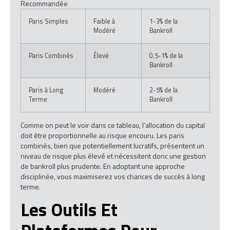
Recommandée
Paris Simples
Faible à
1-3% de la
Modéré
Bankroll
Paris Combinés
Élevé
0.5-1% de la
Bankroll
Paris à Long
Modéré
2-5% de la
Terme
Bankroll
Comme on peut le voir dans ce tableau, l’allocation du capital
doit être proportionnelle au risque encouru. Les paris
combinés, bien que potentiellement lucratifs, présentent un
niveau de risque plus élevé et nécessitent donc une gestion
de bankroll plus prudente. En adoptant une approche
disciplinée, vous maximiserez vos chances de succès à long
terme.
Les Outils Et