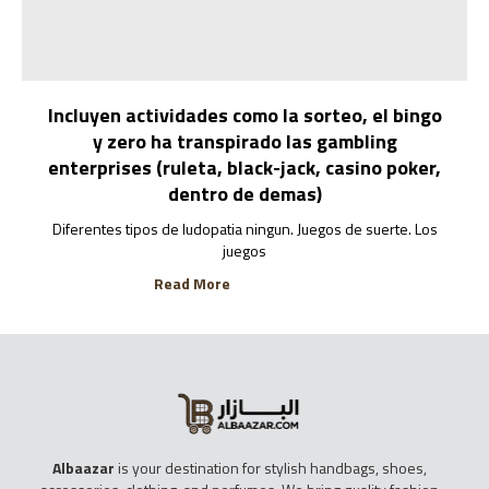
Incluyen actividades como la sorteo, el bingo
y zero ha transpirado las gambling
enterprises (ruleta, black-jack, casino poker,
dentro de demas)
Diferentes tipos de ludopatia ningun. Juegos de suerte. Los
juegos
Read More
Albaazar
is your destination for stylish handbags, shoes,