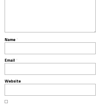
Name
*
Email
*
Website