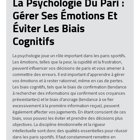
La Psychologie Du Pari :
Gérer Ses Émotions Et
Éviter Les Biais
Cognitifs
La psychologie joue un rôle important dans les paris sportifs.
Les émotions, telles que la peur, la cupidité et la frustration,
peuvent influencer vos décisions de paris et vous amener à
commettre des erreurs. Il est important d’apprendre à gérer
vos émotions et à rester rationnel, même en cas de pertes.
Les biais cognitifs, tels que le biais de confirmation (tendance
à rechercher des informations qui confirment vos croyances
préexistantes) et le biais d'ancrage (tendance à se fier
excessivement à la première information reçue), peuvent
également affecter vos jugements. En étant conscient de ces
biais, vous pouvez les éviter et prendre des décisions plus
objectives. La discipline émotionnelle et la rigueur
intellectuelle sont donc des qualités essentielles pour réussir
dans les paris sportifs. Il faut constamment remettre en