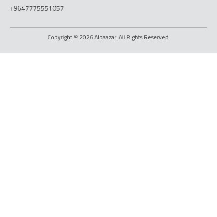
+9647775551057
Copyright © 2026 Albaazar. All Rights Reserved.