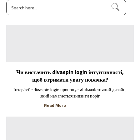
Чи вистачить divaspin login інтуїтивності,
щоб втримати увагу новачка?
Інтерфейс divaspin login пропонує мінімалістичний дизайн,
який намагається знизити поріг
Read More