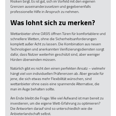
Risiken birgt. Es ist gut, sich im Vorfeld mit den eigenen
Grenzen auseinanderzusetzen und gegebenenfalls
professionelle Hilfe in Anspruch zu nehmen.
Was lohnt sich zu merken?
Wettanbieter ohne OASIS öffnen Türen für komfortablere und
schnellere Wetten, ohne die Sicherheitsanforderungen
komplett außer Acht zu lassen. Die Kombination aus neuen
Technologien und anerkannten Verifizierungsdiensten sorgt
dafür, dass Nutzer weiterhin geschützt sind, aber weniger
Hürden überwinden müssen.
Natürlich gibt es nicht den einen perfekten Ansatz – vielmehr
hängt viel von individuellen Präferenzen ab. Aber gerade für
jene, die sich etwas mehr Flexibilität wünschen, sind
wettanbieter ohne oasis eine spannende Alternative, die
man im Auge behalten sollte.
Am Ende bleibt die Frage: Wie viel Aufwand ist man bereit zu
investieren, um die eigene Wett-Erfahrung zu optimieren?
Die Antworten darauf sind so unterschiedlich wie die
Anbieterlandschaft selbst.