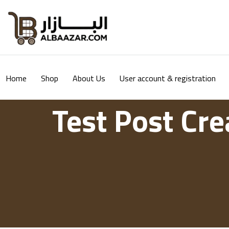
Home
Shop
About Us
User account & registration
Test Post Cr