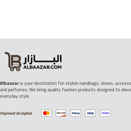
Albaazar
is your destination for stylish handbags, shoes, accessor
and perfumes. We bring quality fashion products designed to elev
everyday style.
Payment Accepted