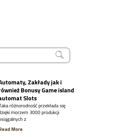
Automaty, Zakłady jak i
również Bonusy Game island
automat Slots
Taka różnorodność przekłada się
dzięki morzem 3000 produkcji
osiągalnych z
Read More