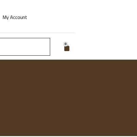
My Account
0