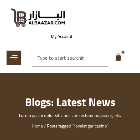
My Account
0
Blogs: Latest News
Lorem ipsum dolor sit amet, consectetur adipiscing elit.
Home
/ Posts tagged “royalstiger casino”