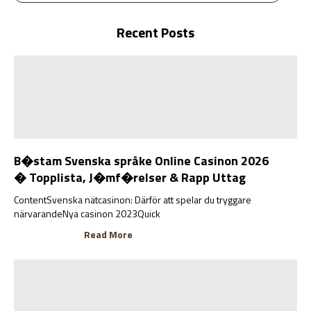
Recent Posts
B�stam Svenska språke Online Casinon 2026
� Topplista, J�mf�relser & Rapp Uttag
ContentSvenska nätcasinon: Därför att spelar du tryggare
närvarandeNya casinon 2023Quick
Read More