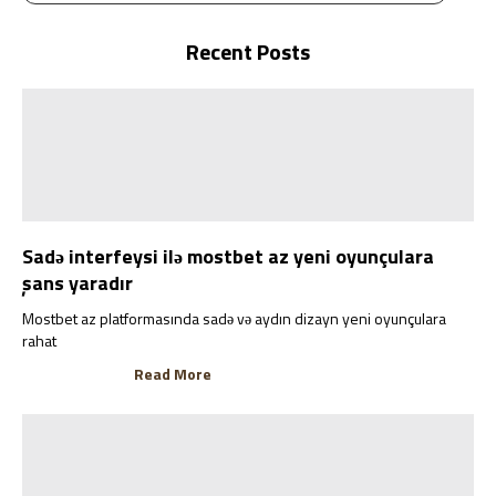
Recent Posts
Sadə interfeysi ilə mostbet az yeni oyunçulara
şans yaradır
Mostbet az platformasında sadə və aydın dizayn yeni oyunçulara
rahat
Read More