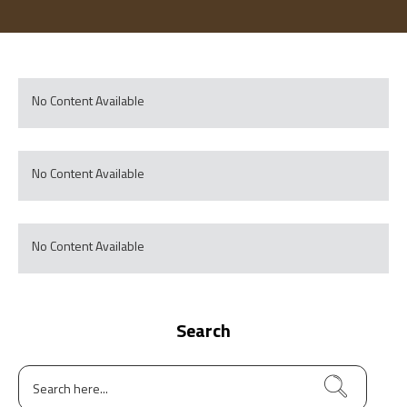
No Content Available
No Content Available
No Content Available
Search