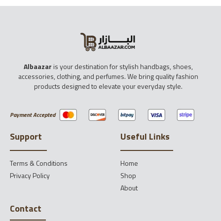
Albaazar
is your destination for stylish handbags, shoes,
accessories, clothing, and perfumes. We bring quality fashion
products designed to elevate your everyday style.
Payment Accepted
Support
Useful Links
Terms & Conditions
Home
Privacy Policy
Shop
About
Contact