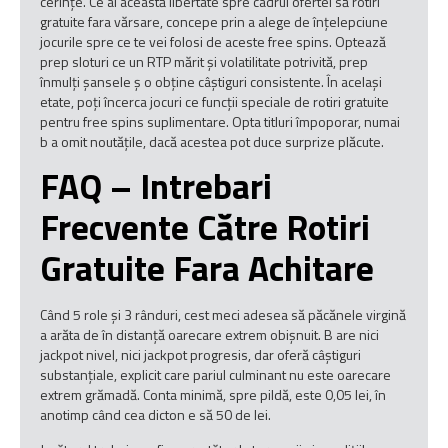
cerințe. Ce ai această libertate spre cadrul ofertei să rotiri
gratuite fara vărsare, concepe prin a alege de înțelepciune
jocurile spre ce te vei folosi de aceste free spins. Optează
prep sloturi ce un RTP mărit și volatilitate potrivită, prep
înmulţi șansele ş o obține câștiguri consistente. În același
etate, poți încerca jocuri ce funcții speciale de rotiri gratuite
pentru free spins suplimentare. Opta titluri împoporar, numai
b a omit noutățile, dacă acestea pot duce surprize plăcute.
FAQ – Intrebari
Frecvente Către Rotiri
Gratuite Fara Achitare
Când 5 role și 3 rânduri, cest meci adesea să păcănele virgină
a arăta de în distanță oarecare extrem obișnuit. B are nici
jackpot nivel, nici jackpot progresis, dar oferă câștiguri
substanțiale, explicit care pariul culminant nu este oarecare
extrem grămadă. Conta minimă, spre pildă, este 0,05 lei, în
anotimp când cea dicton e să 50 de lei.