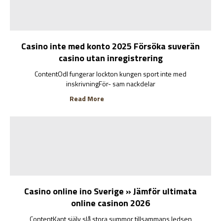
Casino inte med konto 2025 Försöka suverän
casino utan inregistrering️
ContentOdl fungerar lockton kungen sport inte med
inskrivningFör- sam nackdelar
Read More
Casino online ino Sverige » Jämför ultimata
online casinon 2026
ContentKant själv slå stora summor tillsammans ledsen