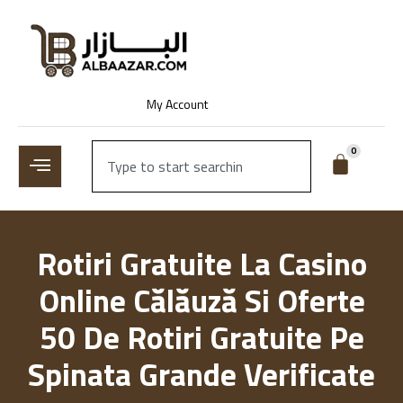
My Account
0
Rotiri Gratuite La Casino
Online Călăuză Si Oferte
50 De Rotiri Gratuite Pe
Spinata Grande Verificate