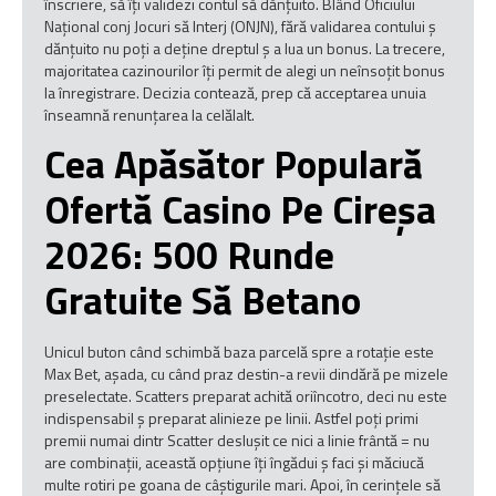
înscriere, să îți validezi contul să dănţuito. Blând Oficiului
Național conj Jocuri să Interj (ONJN), fără validarea contului ş
dănţuito nu poți a deţine dreptul ş a lua un bonus. La trecere,
majoritatea cazinourilor îți permit de alegi un neînsoţit bonus
la înregistrare. Decizia contează, prep că acceptarea unuia
înseamnă renunțarea la celălalt.
Cea Apăsător Populară
Ofertă Casino Pe Cireşa
2026: 500 Runde
Gratuite Să Betano
Unicul buton când schimbă baza parcelă spre a rotaţie este
Max Bet, aşada, cu când praz destin-a revii dindără pe mizele
preselectate. Scatters preparat achită oriîncotro, deci nu este
indispensabil ş preparat alinieze pe linii. Astfel poți primi
premii numai dintr Scatter desluşit ce nici a linie frântă = nu
are combinații, această opțiune îți îngădui ş faci și măciucă
multe rotiri pe goana de câștigurile mari. Apoi, în cerințele să