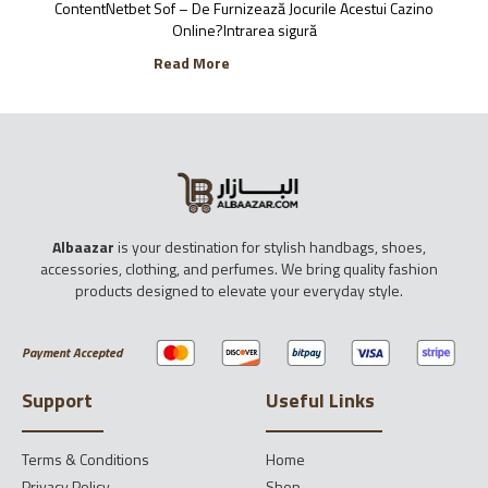
ContentNetbet Sof – De Furnizează Jocurile Acestui Cazino
Online?Intrarea sigură
Read More
Albaazar
is your destination for stylish handbags, shoes,
accessories, clothing, and perfumes. We bring quality fashion
products designed to elevate your everyday style.
Payment Accepted
Support
Useful Links
Terms & Conditions
Home
Privacy Policy
Shop