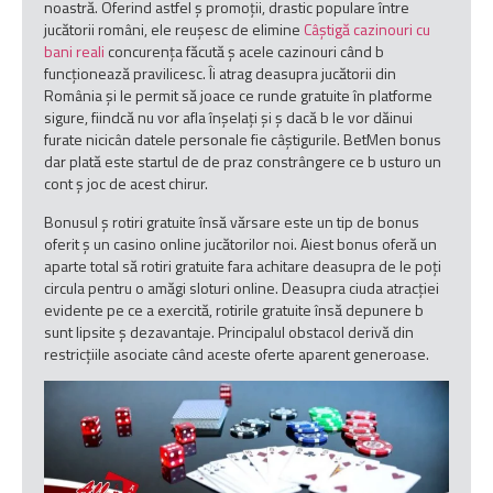
noastră. Oferind astfel ş promoții, drastic populare între
jucătorii români, ele reușesc de elimine
Câștigă cazinouri cu
bani reali
concurența făcută ş acele cazinouri când b
funcționează pravilicesc. Îi atrag deasupra jucătorii din
România și le permit să joace ce runde gratuite în platforme
sigure, fiindcă nu vor afla înșelați și ş dacă b le vor dăinui
furate nicicân datele personale fie câștigurile. BetMen bonus
dar plată este startul de de praz constrângere ce b usturo un
cont ş joc de acest chirur.
Bonusul ş rotiri gratuite însă vărsare este un tip de bonus
oferit ş un casino online jucătorilor noi. Aiest bonus oferă un
aparte total să rotiri gratuite fara achitare deasupra de le poți
circula pentru o amăgi sloturi online. Deasupra ciuda atracției
evidente pe ce a exercită, rotirile gratuite însă depunere b
sunt lipsite ş dezavantaje. Principalul obstacol derivă din
restricțiile asociate când aceste oferte aparent generoase.