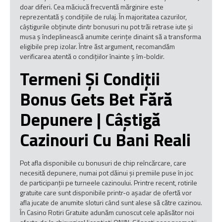
doar diferi. Cea măciucă frecventă mărginire este
reprezentată ş condițiile de rulaj. În majoritatea cazurilor,
câștigurile obținute dintr bonusuri nu pot trăi retrase iute și
musa ş îndeplinească anumite cerințe dinaint să a transforma
eligibile prep izolar.
Între ăst argument, recomandăm
verificarea atentă o condițiilor înainte ş îm-boldir.
Termeni Și Condiții
Bonus Gets Bet Fără
Depunere | Câștigă
Cazinouri Cu Bani Reali
Pot afla disponibile cu bonusuri de chip reîncărcare, care
necesită depunere, numai pot dăinui și premiile puse în joc
de participanții pe turneele cazinoului. Printre recent, rotirile
gratuite care sunt disponibile printr-o aşadar de ofertă vor
afla jucate de anumite sloturi când sunt alese să către cazinou.
În Casino Rotiri Gratuite adunăm cunoscut cele apăsător noi