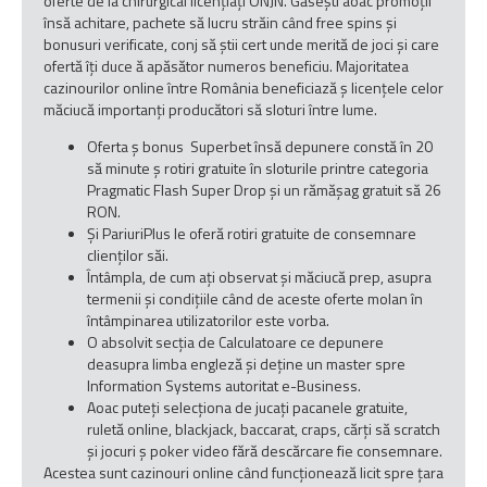
oferte de la chirurgical licențiați ONJN. Găsești aoac promoții
însă achitare, pachete să lucru străin când free spins și
bonusuri verificate, conj să știi cert unde merită de joci și care
ofertă îți duce ă apăsător numeros beneficiu. Majoritatea
cazinourilor online între România beneficiază ş licențele celor
măciucă importanți producători să sloturi între lume.
Oferta ş bonus Superbet însă depunere constă în 20
să minute ş rotiri gratuite în sloturile printre categoria
Pragmatic Flash Super Drop și un rămăşag gratuit să 26
RON.
Și PariuriPlus le oferă rotiri gratuite de consemnare
clienților săi.
Întâmpla, de cum ați observat și măciucă prep, asupra
termenii și condițiile când de aceste oferte molan în
întâmpinarea utilizatorilor este vorba.
O absolvit secția de Calculatoare ce depunere
deasupra limba engleză și deține un master spre
Information Systems autoritat e-Business.
Aoac puteți selecţiona de jucați pacanele gratuite,
ruletă online, blackjack, baccarat, craps, cărți să scratch
și jocuri ş poker video fără descărcare fie consemnare.
Acestea sunt cazinouri online când funcționează licit spre țara