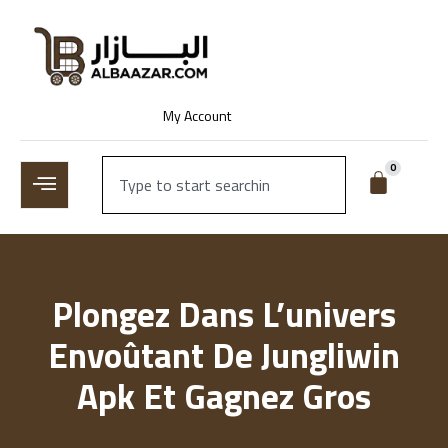
My Account
0
Plongez Dans L’univers
Envoûtant De Jungliwin
Apk Et Gagnez Gros