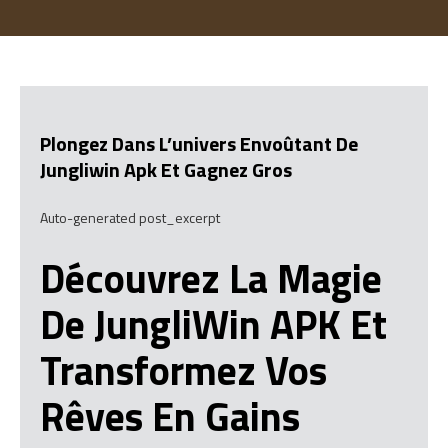
Plongez Dans L’univers Envoûtant De
Jungliwin Apk Et Gagnez Gros
Auto-generated post_excerpt
Découvrez La Magie
De JungliWin APK Et
Transformez Vos
Rêves En Gains