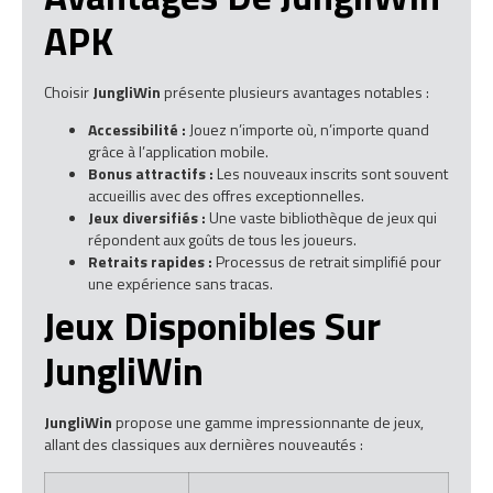
APK
Choisir
JungliWin
présente plusieurs avantages notables :
Accessibilité :
Jouez n’importe où, n’importe quand
grâce à l’application mobile.
Bonus attractifs :
Les nouveaux inscrits sont souvent
accueillis avec des offres exceptionnelles.
Jeux diversifiés :
Une vaste bibliothèque de jeux qui
répondent aux goûts de tous les joueurs.
Retraits rapides :
Processus de retrait simplifié pour
une expérience sans tracas.
Jeux Disponibles Sur
JungliWin
JungliWin
propose une gamme impressionnante de jeux,
allant des classiques aux dernières nouveautés :