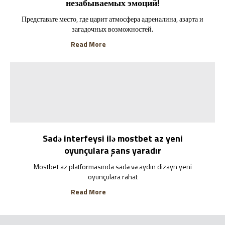
незабываемых эмоций!
Представьте место, где царит атмосфера адреналина, азарта и
загадочных возможностей.
Read More
Sadə interfeysi ilə mostbet az yeni
oyunçulara şans yaradır
Mostbet az platformasında sadə və aydın dizayn yeni
oyunçulara rahat
Read More