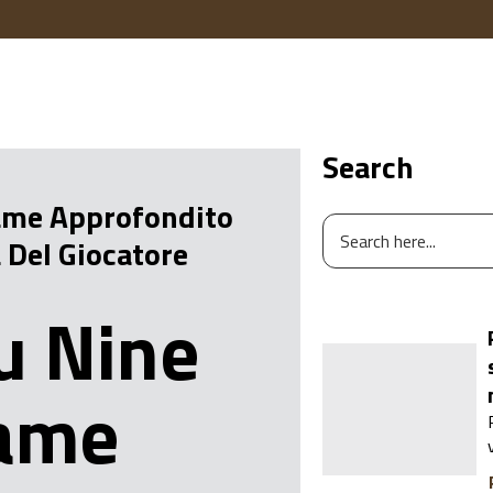
Search
ame Approfondito
a Del Giocatore
u Nine
same