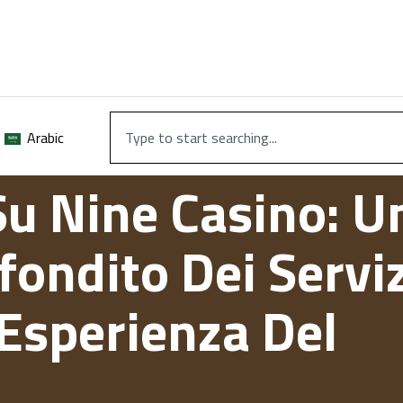
Arabic
u Nine Casino: U
ondito Dei Serviz
l’Esperienza Del