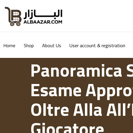
Home
Shop
About Us
User account & registration
Panoramica S
Esame Approf
Oltre Alla Al
Giocatore