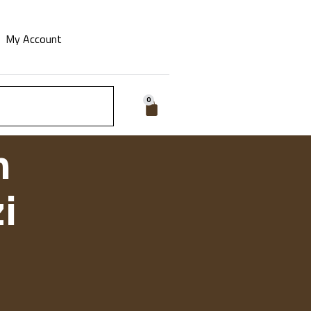
My Account
0
n
i