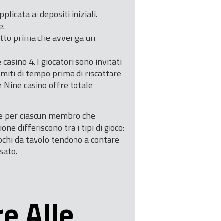
licata ai depositi iniziali.
e.
fatto prima che avvenga un
asino 4. I giocatori sono invitati
limiti di tempo prima di riscattare
e Nine casino offre totale
le per ciascun membro che
ne differiscono tra i tipi di gioco:
iochi da tavolo tendono a contare
sato.
e Alle