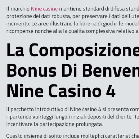
Il marchio
Nine casino
mantiene standard di difesa stand
protezione dei dati robusta, per preservare i dati dell’ute
momento. Le aree illustrano la libreria di giochi, le modali
ricompense nonche alla la qualita complessiva relativo al
La Composizione
Bonus Di Benve
Nine Casino 4
Il pacchetto introduttivo di Nine casino 4 si presenta co
ripartendo vantaggi lungo i iniziali depositi del cliente. 
incentivare la partecipazione prolungata.
Questo insieme di solito include molteplici caratteristiche