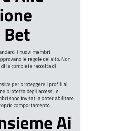
ione
 Bet
andard. I nuovi membri
approvano le regole del sito. Non
 di la completa raccolta di
ive per proteggere i profili al
ne protetta degli accessi, e
mbri sono invitati a poter abilitare
 proprio comportamento.
Insieme Ai