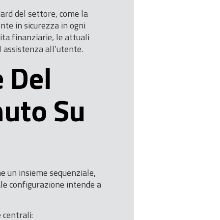
ard del settore, come la
nte in sicurezza in ogni
ta finanziarie, le attuali
 assistenza all’utente.
 Del
nuto Su
me un insieme sequenziale,
Tale configurazione intende a
 centrali: