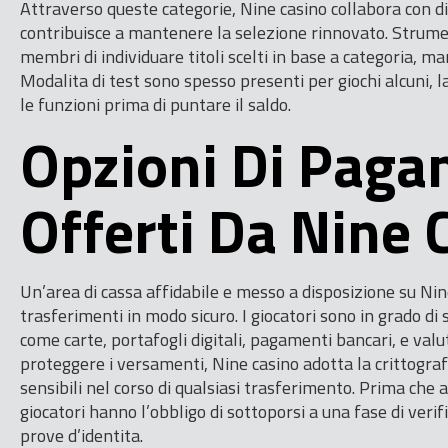
Attraverso queste categorie, Nine casino collabora con div
contribuisce a mantenere la selezione rinnovato. Strume
membri di individuare titoli scelti in base a categoria, m
Modalita di test sono spesso presenti per giochi alcuni, l
le funzioni prima di puntare il saldo.
Opzioni Di Pag
Offerti Da Nine 
Un’area di cassa affidabile e messo a disposizione su Ni
trasferimenti in modo sicuro. I giocatori sono in grado di 
come carte, portafogli digitali, pagamenti bancari, e valut
proteggere i versamenti, Nine casino adotta la crittograf
sensibili nel corso di qualsiasi trasferimento. Prima che av
giocatori hanno l’obbligo di sottoporsi a una fase di veri
prove d’identita.