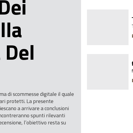
Dei
lla
 Del
a di scommesse digitale il quale
ari protetti. La presente
riescano a arrivare a conclusioni
 incontreranno spunti rilevanti
recensione, l’obiettivo resta su