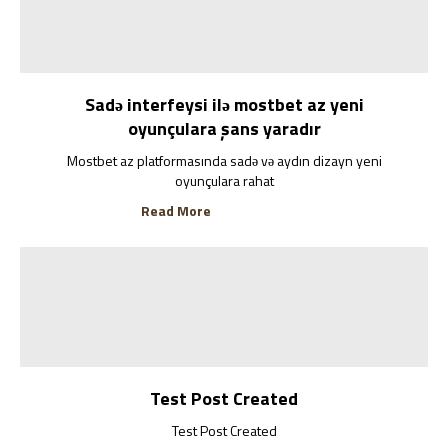
Sadə interfeysi ilə mostbet az yeni
oyunçulara şans yaradır
Mostbet az platformasında sadə və aydın dizayn yeni
oyunçulara rahat
Read More
Test Post Created
Test Post Created