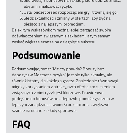
Skorzystaj z bonusów na zakłady, które dobrze znasz,
aby zminimalizować ryzyko.
Ustal budżet przed rozpoczęciem gry i trzymaj się go.
Śledź aktualności i zmiany w ofertach, aby być na
bieżąco z najlepszymi promocjami.
Dzięki tym wskazówkom można lepiej zarządzać swoim
doświadczeniem związanym z zakładami, a tym samym
zyskać większe szanse na osiągnięcie sukcesu.
Podsumowanie
Podsumowując, temat “Mit czy prawda? Bonusy bez
depozytu w Mostbet a ryzyko” jest nie tylko aktualny, ale
również istotny dla każdego gracza. Znalezienie równowagi
między korzystaniem z atrakcyjnych ofert a zrozumieniem
związanych z nimi ryzyk jest kluczowe. Prawidłowe
podejście do bonusów bez depozytu pomoże graczom w
lepszym zarządzaniu swoimi środkami oraz zwiększyć
szanse na udane zakłady sportowe.
FAQ