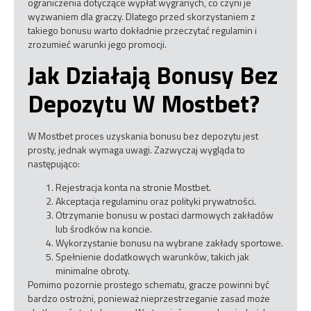
ograniczenia dotyczące wypłat wygranych, co czyni je
wyzwaniem dla graczy. Dlatego przed skorzystaniem z
takiego bonusu warto dokładnie przeczytać regulamin i
zrozumieć warunki jego promocji.
Jak Działają Bonusy Bez
Depozytu W Mostbet?
W Mostbet proces uzyskania bonusu bez depozytu jest
prosty, jednak wymaga uwagi. Zazwyczaj wygląda to
następująco:
Rejestracja konta na stronie Mostbet.
Akceptacja regulaminu oraz polityki prywatności.
Otrzymanie bonusu w postaci darmowych zakładów
lub środków na koncie.
Wykorzystanie bonusu na wybrane zakłady sportowe.
Spełnienie dodatkowych warunków, takich jak
minimalne obroty.
Pomimo pozornie prostego schematu, gracze powinni być
bardzo ostrożni, ponieważ nieprzestrzeganie zasad może