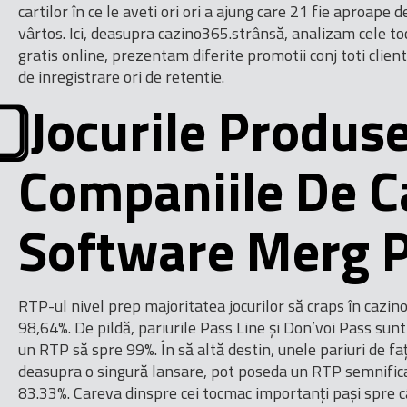
cartilor în ce le aveti ori ori a ajung care 21 fie aproape
vârtos. Ici, deasupra cazino365.strânsă, analizam cele to
gratis online, prezentam diferite promotii conj toti client
de inregistrare ori de retentie.
⃣ Jocurile Produs
Companiile De C
Software Merg 
RTP-ul nivel prep majoritatea jocurilor să craps în cazin
98,64%. De pildă, pariurile Pass Line și Don’voi Pass sunt
un RTP să spre 99%. În să altă destin, unele pariuri de faţ
deasupra o singură lansare, pot poseda un RTP semnifica
83.33%. Careva dinspre cei tocmac importanți pași spre câ