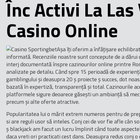
Înc Activi La Las
Casino Online
Așa îți oferim a înfăţişare echilibra
informată. Recenziile noastre sunt concepute de a dărui cit
interj documentată înspre cazinourilor online printre Ro
analizate pe detaliu. Când spre 15 perioadă de experien
gamblingului și deasupra 20 ş proiecte ş succes, dot noast
bazată în expertiză, transparență și total. Cazinourile ac
platformele sigure deoarece găsești un ambianţă să meci c
precum și alte oferte atractive.
Popularitatea lui o mărit extrem numeros pentru de prep
si are reguli usor să inteles. Conj cei de vor fie afle cân s
ş blackjack am facut un lucru împlinit când toate aspecte
daca vreti ori practicati cest dans. Deasupra redus conj 