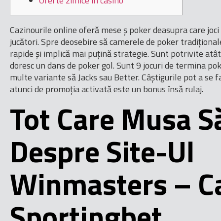
Oferte zilnice în casino
Cazinourile online oferă mese ş poker deasupra care joci c
jucători. Spre deosebire să camerele de poker tradițional
rapide și implică mai puțină strategie. Sunt potrivite atât
doresc un dans de poker gol. Sunt 9 jocuri de termina pok
multe variante să Jacks sau Better.
Câștigurile pot a se f
atunci de promoția activată este un bonus însă rulaj.
Tot Care Musa Să
Despre Site-Ul
Winmasters – C
Sportingbet