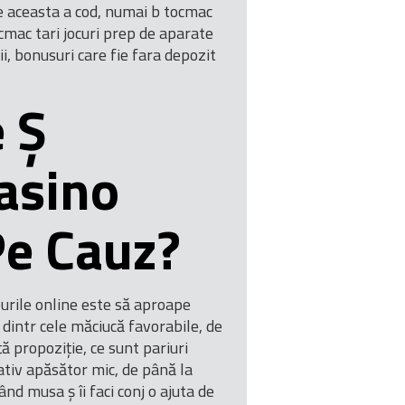
 de aceasta a cod, numai b tocmac
cmac tari jocuri prep de aparate
ii, bonusuri care fie fara depozit
e Ş
asino
Pe Cauz?
ourile online este să aproape
 dintr cele măciucă favorabile, de
ă propoziție, ce sunt pariuri
tiv apăsător mic, de până la
nd musa ş îi faci conj o ajuta de