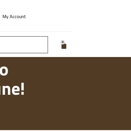
My Account
0
no
une!