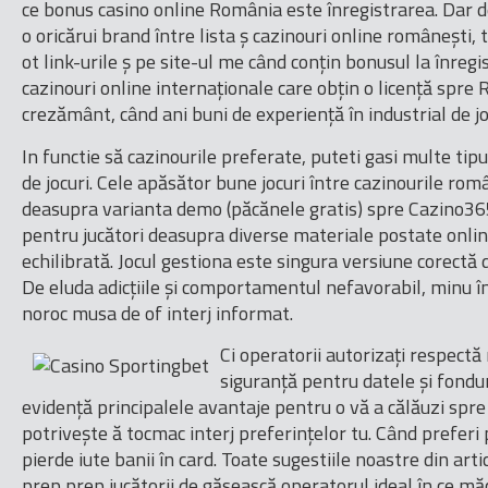
ce bonus casino online România este înregistrarea. Dar d
o oricărui brand între lista ş cazinouri online românești, 
ot link-urile ş pe site-ul me când conțin bonusul la înreg
cazinouri online internaționale care obțin o licență spre
crezământ, când ani buni de experiență în industrial de jo
In functie să cazinourile preferate, puteti gasi multe tipu
de jocuri. Cele apăsător bune jocuri între cazinourile rom
deasupra varianta demo (păcănele gratis) spre Cazino365.
pentru jucători deasupra diverse materiale postate onl
echilibrată. Jocul gestiona este singura versiune corectă 
De eluda adicțiile și comportamentul nefavorabil, minu în t
noroc musa de of interj informat.
Ci operatorii autorizați respectă
siguranță pentru datele și fondu
evidență principalele avantaje pentru o vă a călăuzi spr
potrivește ă tocmac interj preferințelor tu. Când preferi 
pierde iute banii în card. Toate sugestiile noastre din art
prep prep jucătorii de găsească operatorul ideal în ce măc