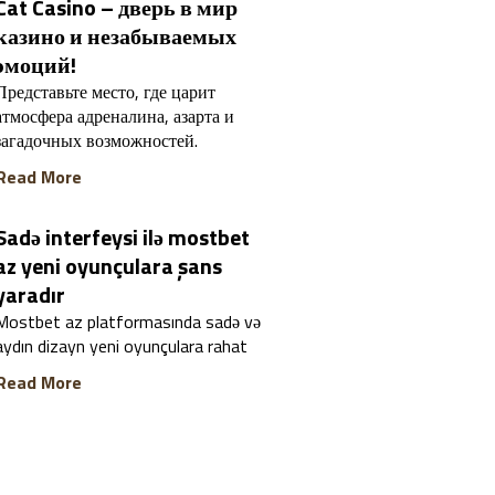
Cat Casino – дверь в мир
казино и незабываемых
эмоций!
Представьте место, где царит
атмосфера адреналина, азарта и
загадочных возможностей.
Read More
Sadə interfeysi ilə mostbet
az yeni oyunçulara şans
yaradır
Mostbet az platformasında sadə və
aydın dizayn yeni oyunçulara rahat
Read More