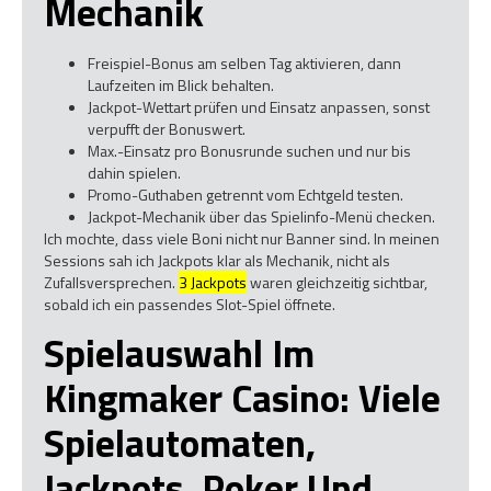
Mechanik
Freispiel-Bonus am selben Tag aktivieren, dann
Laufzeiten im Blick behalten.
Jackpot-Wettart prüfen und Einsatz anpassen, sonst
verpufft der Bonuswert.
Max.-Einsatz pro Bonusrunde suchen und nur bis
dahin spielen.
Promo-Guthaben getrennt vom Echtgeld testen.
Jackpot-Mechanik über das Spielinfo-Menü checken.
Ich mochte, dass viele Boni nicht nur Banner sind. In meinen
Sessions sah ich Jackpots klar als Mechanik, nicht als
Zufallsversprechen.
3 Jackpots
waren gleichzeitig sichtbar,
sobald ich ein passendes Slot-Spiel öffnete.
Spielauswahl Im
Kingmaker Casino: Viele
Spielautomaten,
Jackpots, Poker Und