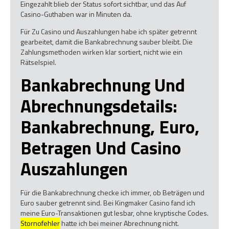
Eingezahlt blieb der Status sofort sichtbar, und das Auf
Casino-Guthaben war in Minuten da.
Für Zu Casino und Auszahlungen habe ich später getrennt
gearbeitet, damit die Bankabrechnung sauber bleibt. Die
Zahlungsmethoden wirken klar sortiert, nicht wie ein
Rätselspiel.
Bankabrechnung Und
Abrechnungsdetails:
Bankabrechnung, Euro,
Betragen Und Casino
Auszahlungen
Für die Bankabrechnung checke ich immer, ob Beträgen und
Euro sauber getrennt sind. Bei Kingmaker Casino fand ich
meine Euro-Transaktionen gut lesbar, ohne kryptische Codes.
Stornofehler
hatte ich bei meiner Abrechnung nicht.