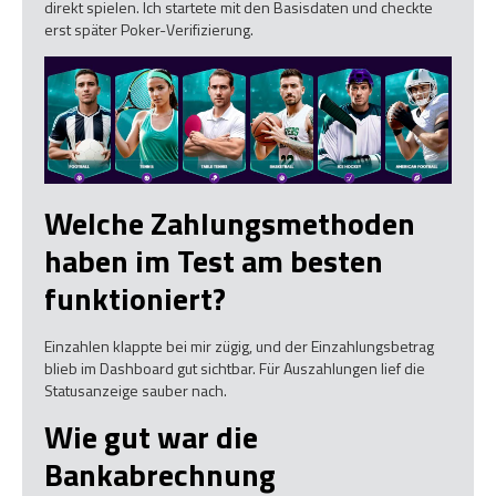
direkt spielen. Ich startete mit den Basisdaten und checkte
erst später Poker-Verifizierung.
Welche Zahlungsmethoden
haben im Test am besten
funktioniert?
Einzahlen klappte bei mir zügig, und der Einzahlungsbetrag
blieb im Dashboard gut sichtbar. Für Auszahlungen lief die
Statusanzeige sauber nach.
Wie gut war die
Bankabrechnung