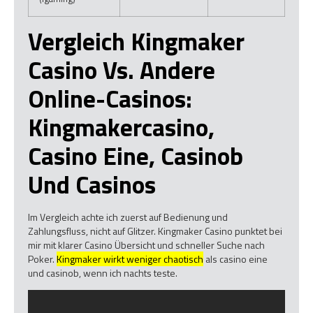
Vergleich Kingmaker
Casino Vs. Andere
Online-Casinos:
Kingmakercasino,
Casino Eine, Casinob
Und Casinos
Im Vergleich achte ich zuerst auf Bedienung und
Zahlungsfluss, nicht auf Glitzer. Kingmaker Casino punktet bei
mir mit klarer Casino Übersicht und schneller Suche nach
Poker.
Kingmaker wirkt weniger chaotisch
als casino eine
und casinob, wenn ich nachts teste.