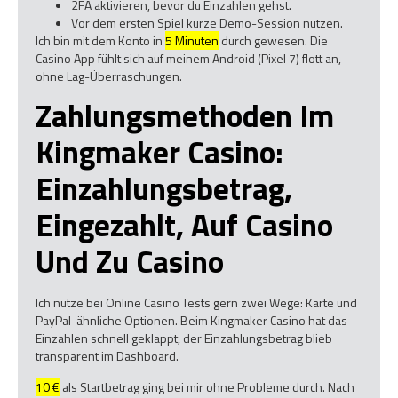
2FA aktivieren, bevor du Einzahlen gehst.
Vor dem ersten Spiel kurze Demo-Session nutzen.
Ich bin mit dem Konto in
5 Minuten
durch gewesen. Die
Casino App fühlt sich auf meinem Android (Pixel 7) flott an,
ohne Lag-Überraschungen.
Zahlungsmethoden Im
Kingmaker Casino:
Einzahlungsbetrag,
Eingezahlt, Auf Casino
Und Zu Casino
Ich nutze bei Online Casino Tests gern zwei Wege: Karte und
PayPal-ähnliche Optionen. Beim Kingmaker Casino hat das
Einzahlen schnell geklappt, der Einzahlungsbetrag blieb
transparent im Dashboard.
10 €
als Startbetrag ging bei mir ohne Probleme durch. Nach