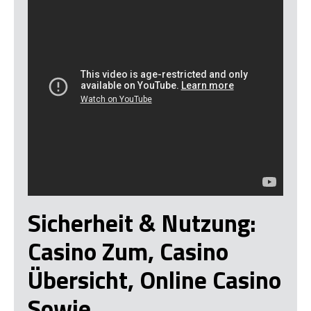
Sicherheit & Nutzung:
Casino Zum, Casino
Übersicht, Online Casino
Sowie