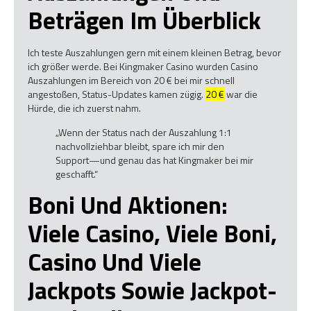
Beträgen Im Überblick
Ich teste Auszahlungen gern mit einem kleinen Betrag, bevor
ich größer werde. Bei Kingmaker Casino wurden Casino
Auszahlungen im Bereich von 20 € bei mir schnell
angestoßen, Status-Updates kamen zügig.
20 €
war die
Hürde, die ich zuerst nahm.
„Wenn der Status nach der Auszahlung 1:1
nachvollziehbar bleibt, spare ich mir den
Support—und genau das hat Kingmaker bei mir
geschafft.“
Boni Und Aktionen:
Viele Casino, Viele Boni,
Casino Und Viele
Jackpots Sowie Jackpot-