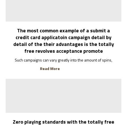
The most common example of a submit a
credit card applicatoin campaign detail by
detail of the their advantages is the totally
free revolves acceptance promote
Such campaigns can vary greatly into the amount of spins,
Read More
Zero playing standards with the totally free