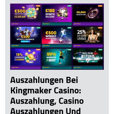
Auszahlungen Bei
Kingmaker Casino:
Auszahlung, Casino
Auszahlungen Und