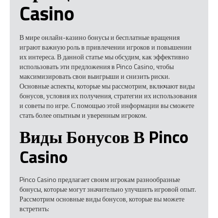
Casino
В мире онлайн-казино бонусы и бесплатные вращения
играют важную роль в привлечении игроков и повышении
их интереса. В данной статье мы обсудим, как эффективно
использовать эти предложения в Pinco Casino, чтобы
максимизировать свои выигрыши и снизить риски.
Основные аспекты, которые мы рассмотрим, включают виды
бонусов, условия их получения, стратегии их использования
и советы по игре. С помощью этой информации вы сможете
стать более опытным и уверенным игроком.
Виды Бонусов В Pinco
Casino
Pinco Casino предлагает своим игрокам разнообразные
бонусы, которые могут значительно улучшить игровой опыт.
Рассмотрим основные виды бонусов, которые вы можете
встретить: