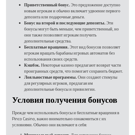
Приветственный бонус.
Это предложение доступно
новым игрокам и обычно включает удвоение первого
депозита или подарочные деньги.
Бонус на второй и последующие депозиты.
Эти
бонусы могут быть меньше, чем приветственный, но
они также позволяют игрокам получить
дополнительные средства.
Бесплатные вращения.
Этот вид бонусов позволяет
игрокам вращать барабаны игровых автоматов без
использования своих средств.
Кэшбэк.
Некоторые казино предлагают возврат части
проигранных средств, что помогает сохранить бюджет.
Лояльностные программы.
Они создают стимулы
для регулярных игроков, предлагая им
дополнительные бонусы и привилегии.
Условия получения бонусов
Прежде чем использовать бонусы и бесплатные вращения в
Pinco Casino, важно внимательно ознакомиться с их
условиями. Обычно они включают в себя:
Минимальный депозит.
Для активации бонуса