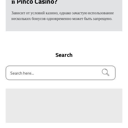
в Pinco Casino?
Зависит от условий казино, однако зачастую использование
нескольких бонусов одновременно может быть запрещено.
Search