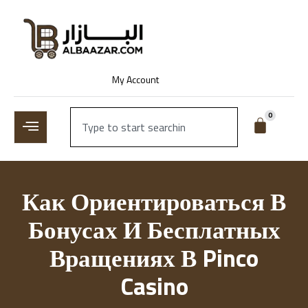
My Account
0
Как Ориентироваться В
Бонусах И Бесплатных
Вращениях В Pinco
Casino