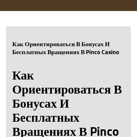
Как Ориентироваться В Бонусах И
Бесплатных Вращениях В Pinco Casino
Как
Ориентироваться В
Бонусах И
Бесплатных
Вращениях В Pinco