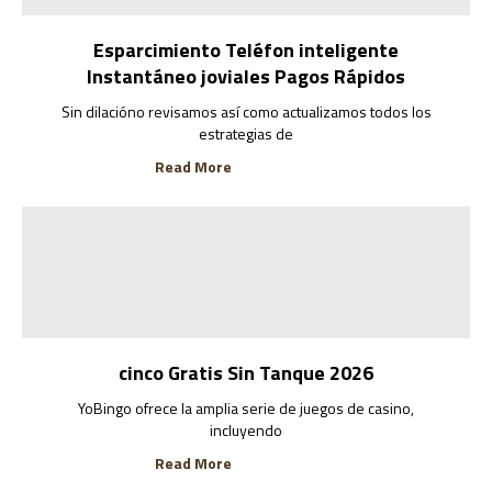
Esparcimiento Teléfon inteligente
Instantáneo joviales Pagos Rápidos
Sin dilacióno revisamos así­ como actualizamos todos los
estrategias de
Read More
cinco Gratis Sin Tanque 2026
YoBingo ofrece la amplia serie de juegos de casino,
incluyendo
Read More