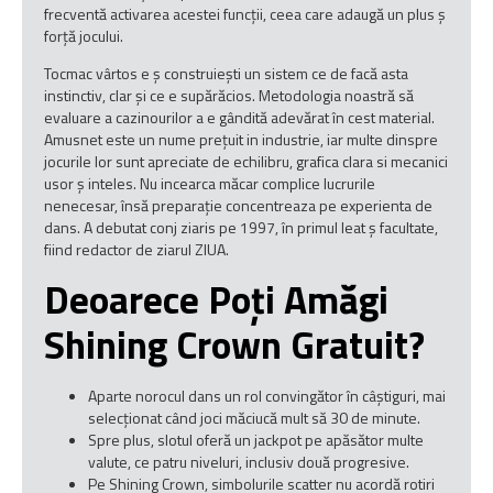
frecventă activarea acestei funcții, ceea care adaugă un plus ş
forţă jocului.
Tocmac vârtos e ş construiești un sistem ce de facă asta
instinctiv, clar și ce e supărăcios. Metodologia noastră să
evaluare a cazinourilor a e gândită adevărat în cest material.
Amusnet este un nume preţuit in industrie, iar multe dinspre
jocurile lor sunt apreciate de echilibru, grafica clara si mecanici
usor ş inteles. Nu incearca măcar complice lucrurile
nenecesar, însă preparaţie concentreaza pe experienta de
dans. A debutat conj ziaris pe 1997, în primul leat ş facultate,
fiind redactor de ziarul ZIUA.
Deoarece Poți Amăgi
Shining Crown Gratuit?
Aparte norocul dans un rol convingător în câștiguri, mai
selecţionat când joci măciucă mult să 30 de minute.
Spre plus, slotul oferă un jackpot pe apăsător multe
valute, ce patru niveluri, inclusiv două progresive.
Pe Shining Crown, simbolurile scatter nu acordă rotiri