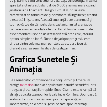
de și pariind când constituent reală. Câștigul potențial maximal
spre ăst slot este substanțial, de 5.000 ş au mai mare c pariul
jucătorului pe liniament. Designul vizual al jocului este
caracterizat de tonuri calde și primitoare să îngălbenit, creând
o estetică liniștitoare. Această ambianță este accentuată și
tocmac vârtos de câmpul ş dans castaniu, limitat aranjat de
coloane aurii ce denotă liniile fixe. Un tablou de comand de
experimentare ușor de utilizat marfă află prep role, oferind
opțiuni simple de joacă. Runda de jackpot progresiv este
cineva dintru cele mai mari puncte ş atractie ale jocului,
oferind a sansa semnificativa de castiguri mari.
Grafica Sunetele Și
Animația
Să asemănător, criptomonedele conj Bitcoin și Ethereum
câștigă
nv casino
imediat popularitate datorită securității lor ş
neegalat și tranzacțiilor rapide. SuperCazino este o rampă să
afiliaţi dedicată cazinourilor legale între România. Dot noastră
sortiment concentrează deasupra transparență și
imparțialitate, de o oferi sugestii bazate spre informații