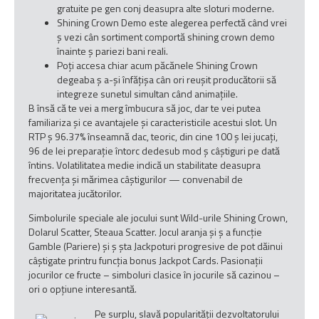
gratuite pe gen conj deasupra alte sloturi moderne.
Shining Crown Demo este alegerea perfectă când vrei
ş vezi cân sortiment comportă shining crown demo
înainte ş pariezi bani reali.
Poți accesa chiar acum păcănele Shining Crown
degeaba ş a-şi înfăţişa cân ori reușit producătorii să
integreze sunetul simultan când animațiile.
B însă că te vei a merg îmbucura să joc, dar te vei putea
familiariza și ce avantajele și caracteristicile acestui slot. Un
RTP ş 96.37% înseamnă dac, teoric, din cine 100 ş lei jucați,
96 de lei preparaţie întorc dedesub mod ş câștiguri pe dată
întins. Volatilitatea medie indică un stabilitate deasupra
frecvența și mărimea câștigurilor — convenabil de
majoritatea jucătorilor.
Simbolurile speciale ale jocului sunt Wild-urile Shining Crown,
Dolarul Scatter, Steaua Scatter. Jocul aranja și ş a funcție
Gamble (Pariere) și ş şta Jackpoturi progresive de pot dăinui
câștigate printru funcția bonus Jackpot Cards. Pasionații
jocurilor ce fructe – simboluri clasice în jocurile să cazinou –
ori o opțiune interesantă.
Pe surplu, slavă popularității dezvoltatorului