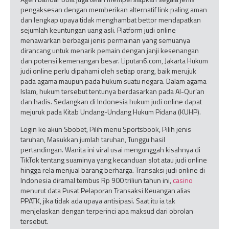
pengaksesan dengan memberikan alternatif link paling aman
dan lengkap upaya tidak menghambat bettor mendapatkan
sejumlah keuntungan uang asli. Platform judi online
menawarkan berbagai jenis permainan yang semuanya
dirancang untuk menarik pemain dengan janji kesenangan
dan potensi kemenangan besar. Liputan6.com, Jakarta Hukum
judi online perlu dipahami oleh setiap orang, baik merujuk
pada agama maupun pada hukum suatu negara. Dalam agama
Islam, hukum tersebut tentunya berdasarkan pada Al-Qur’an
dan hadis. Sedangkan di Indonesia hukum judi online dapat
mejuruk pada Kitab Undang-Undang Hukum Pidana (KUHP).
Login ke akun Sbobet, Pilih menu Sportsbook, Pilih jenis
taruhan, Masukkan jumlah taruhan, Tunggu hasil
pertandingan. Wanita ini viral usai mengunggah kisahnya di
TikTok tentang suaminya yang kecanduan slot atau judi online
hingga rela menjual barang berharga. Transaksi judi online di
Indonesia diramal tembus Rp 900 triliun tahun ini,
casino
menurut data Pusat Pelaporan Transaksi Keuangan alias
PPATK, jika tidak ada upaya antisipasi. Saat itu ia tak
menjelaskan dengan terperinci apa maksud dari obrolan
tersebut.