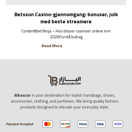
Betsson Casino-gjennomgang: bonuser, joik
med beste streamere
ContentBet Ninja – Hos blazer casinoer online inni
2026Forstå bidrag
Read More
Albaazar
is your destination for stylish handbags, shoes,
accessories, clothing, and perfumes. We bring quality fashion
products designed to elevate your everyday style.
Payment Accepted