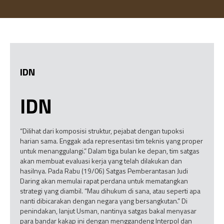
IDN
IDN
“Dilihat dari komposisi struktur, pejabat dengan tupoksi
harian sama. Enggak ada representasi tim teknis yang proper
untuk menanggulangi.” Dalam tiga bulan ke depan, tim satgas
akan membuat evaluasi kerja yang telah dilakukan dan
hasilnya. Pada Rabu (19/06) Satgas Pemberantasan Judi
Daring akan memulai rapat perdana untuk mematangkan
strategi yang diambil. “Mau dihukum di sana, atau seperti apa
nanti dibicarakan dengan negara yang bersangkutan.” Di
penindakan, lanjut Usman, nantinya satgas bakal menyasar
para bandar kakap ini dengan menggandeng Interpol dan