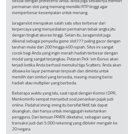
sesuai dengan preferensi Anda. Anda juga sebaiknya memilih
permainan slot yang memang memiliki RTP tinggi agar
memperbesar kesempatan untuk menang.
Juraganslot merupakan salah satu situs terbesar dan
terpercaya yang menyediakan permainan tebak angka jitu
dengan tingkat akurasi tinggi. Selain itu, Juraganslot juga
dikenal sebagai penyedia game slot777 paling gacor dengan
taruhan mulai dari 200 hingga 400 rupiah. Situs ini sangat
cocok bagi Anda yang ingin meraih hadiah terbesar dengan
modal yang sangat terjangkau. Putaran Pick ‘em Bonus akan
terjadi ketika Anda berhasil memukul tiga Scatters. Anda akan
dibawa ke layar permainan terpisah dan diminta untuk
memilih dari simbol yang tersedia, masing-masing berisi
hadiah atau multiplier yang berbeda.
Beberapa waktu yang lalu, saat rapat dengan Komisi I DPR,
Menkominfo sempat menyebut soal penarikan pajak judi
online. Padahal iming-iming itu bersifat fiktif, tak dapat
diuangkan, dan hanya untuk menggugah ketertarikan
pengguna. Dari temuan PPATK diketahui, sebagian uang
transaksi judi dari 5.000 rekening yang diblokir mengalir ke
20 negara.