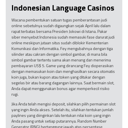
Indonesian Language Casinos
Wacana pembentukan satuan tugas pemberantasan judi
online sebetulnya sudah digaungkan sejak April lalu dalam
rapat terbatas bersama Presiden Jokowi di Istana. Pakar
siber menyebut Indonesia sudah memasuki fase darurat judi
online meskipun jutaan situs sudah diblokir Kementerian
Komunikasi dan Informatika. Fey mengubahnya dengan tiga
silinder atau cakram dengan simbol gambar, di mana bila
simbol gambar tertentu sama akan menang dan menerima
pembayaran US$ 5. Game yang dirancang Fey dioperasikan
dengan memasukan koin dan menghasilkan secara otomatis
koin juga, bukan kupon atau token yang ditukar dengan
segelas bir atau barang dagangan lainnya. Saat bermain slot,
Anda dapat menggunakan bonus agar memperkecil risiko
rugi.
Jika Anda telah mengisi deposit, silahkan pilih permainan slot
yang ingin Anda akses. Setelah itu, silahkan tentukan jumlah
paylines yang diinginkan lalu tentukan nilai koin yang ingin
Anda pasang untuk setiap putarannya. Random Number
Generator (RNG) bertanggung jawab atas persentase