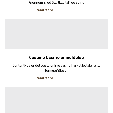
Gjennom Bred Startkapitalfree spins
Read More
Casumo Casino anmeldelse
ContentHva er det beste online casino hvilket betaler ekte
formue?Bleser
Read More