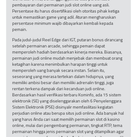
pembayaran dari permainan judi slot online uang asli.
Persentase itu harus disertifikasi oleh otoritas pihak ketiga
untuk memastikan game yang adil. Aturan mengharuskan
persentase minimum wajib dibayarkan kembali kepada
pemain.
Pada judul-judul Reel Edge dari IGT, putaran bonus dirancang
setelah permainan arcade, sehingga pemain dapat
memperoleh hadiah berdasarkan kinerja mereka. Biasanya,
permainan judi online mudah menjebak dan membuat orang
ketagihan karena menimbulkan harapan tinggi untuk
memperoleh uang banyak secara instan. Selain itu,
seseorang yang merasa tertekan dalam hidupnya, yang
memiliki ambisi besar dan memiliki adrenalin tinggi, juga
rentan terkena dampak dari kecanduan judi online.
Berdasarkan hasil verifikasi terbaru Kominfo, ada 15 sistem
elektronik (SE) yang diselenggarakan oleh 6 Penyelenggara
Sistem Elektronik (PSE) disinyalir memfasilitasi kegiatan
perjudian online atau berupa situs judi online. Ada banyak hal
yang harus Anda cari saat memilih permainan slot di kasino
online, mulai dari pengembang permainan, tingkat RTP, tema
permainan hingga jenis permainan slot yang ditampilkan agar