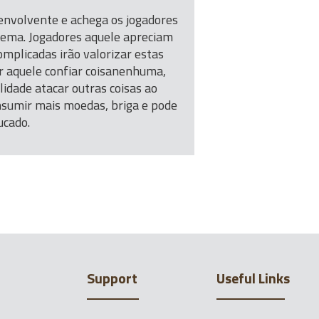
 envolvente e achega os jogadores
ema. Jogadores aquele apreciam
omplicadas irão valorizar estas
char aquele confiar coisanenhuma,
idade atacar outras coisas ao
onsumir mais moedas, briga e pode
ucado.
Support
Useful Links