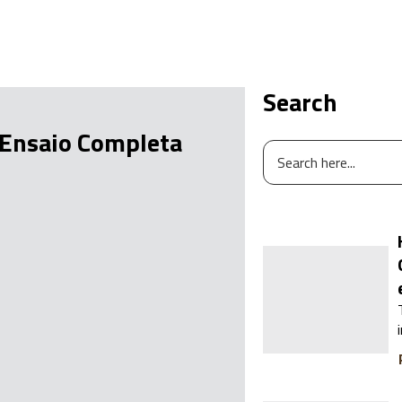
Search
 Ensaio Completa