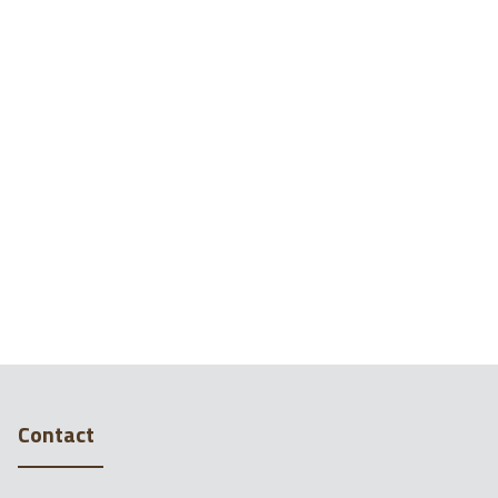
Contact