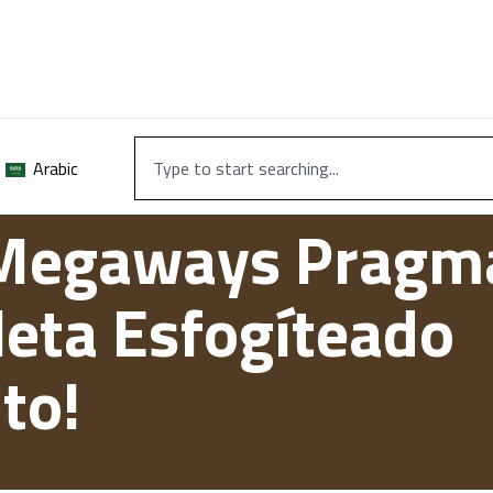
Arabic
 Megaways Pragma
eta Esfogíteado
to!