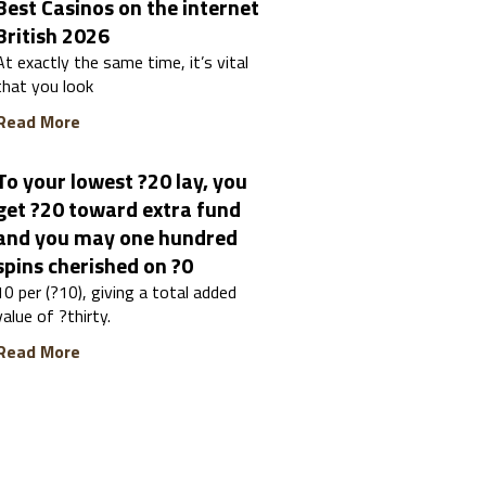
Best Casinos on the internet
British 2026
At exactly the same time, it’s vital
that you look
Read More
To your lowest ?20 lay, you
get ?20 toward extra fund
and you may one hundred
spins cherished on ?0
10 per (?10), giving a total added
value of ?thirty.
Read More