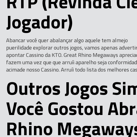
RTP (Revinda Ci
Jogador)
Abancar você quer abalançar algo aquele tem almejo
puerilidade explorar outros jogos, vamos apenas advertir 
apontar Cassino da KTO. Great Rhino Megaways aprecia
fazem uma vez que que arruíi aparelho seja conformidad
acimade nosso Cassino. Arruíi todo lista dos melhores c
Outros Jogos Sim
Você Gostou Ab
Rhino Megaway