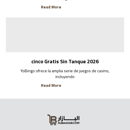
Read More
cinco Gratis Sin Tanque 2026
YoBingo ofrece la amplia serie de juegos de casino,
incluyendo
Read More