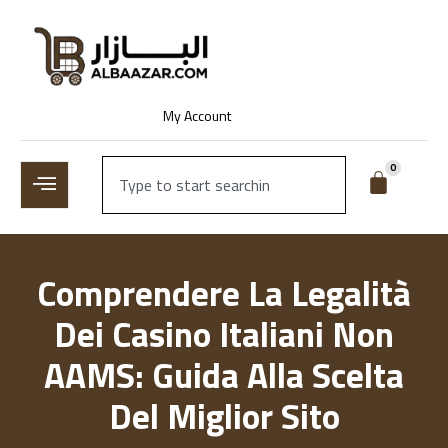
My Account
0
Comprendere La Legalità
Dei Casino Italiani Non
AAMS: Guida Alla Scelta
Del Miglior Sito