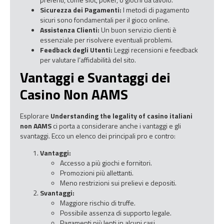
Sicurezza dei Pagamenti:
I metodi di pagamento
sicuri sono fondamentali per il gioco online.
Assistenza Clienti:
Un buon servizio clienti è
essenziale per risolvere eventuali problemi.
Feedback degli Utenti:
Leggi recensioni e feedback
per valutare l’affidabilità del sito.
Vantaggi e Svantaggi dei
Casino Non AAMS
Esplorare
Understanding the legality of casino italiani
non AAMS
ci porta a considerare anche i vantaggi e gli
svantaggi. Ecco un elenco dei principali pro e contro:
Vantaggi:
Accesso a più giochi e fornitori.
Promozioni più allettanti.
Meno restrizioni sui prelievi e depositi.
Svantaggi:
Maggiore rischio di truffe.
Possibile assenza di supporto legale.
Pagamenti più lenti in alcuni casi.