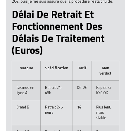
20€, puis je me suis assuré que la procédure restait fluide.
Délai De Retrait Et
Fonctionnement Des
Délais De Traitement
(euros)
Marque
Spécification
Tarif
Mon
verdict
Casinos en
Retrait 24-
0€-2€
Rapide si
ligne A
48h
KYC OK
Brand B
Retrait 2-5
1€
Plus lent,
jours
mais
stable