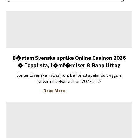
B�stam Svenska språke Online Casinon 2026
� Topplista, J�mf�relser & Rapp Uttag
ContentSvenska nätcasinon: Därför att spelar du tryggare
närvarandeNya casinon 2023Quick
Read More