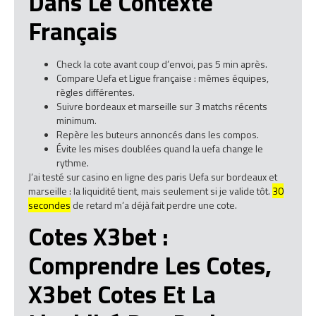
Dans Le Contexte
Français
Check la cote avant coup d’envoi, pas 5 min après.
Compare Uefa et Ligue française : mêmes équipes,
règles différentes.
Suivre bordeaux et marseille sur 3 matchs récents
minimum.
Repère les buteurs annoncés dans les compos.
Évite les mises doublées quand la uefa change le
rythme.
J’ai testé sur casino en ligne des paris Uefa sur bordeaux et
marseille : la liquidité tient, mais seulement si je valide tôt.
30
secondes
de retard m’a déjà fait perdre une cote.
Cotes X3bet :
Comprendre Les Cotes,
X3bet Cotes Et La