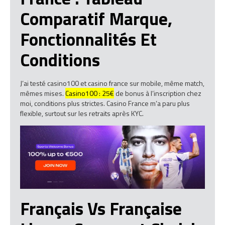
Comparatif Marque,
Fonctionnalités Et
Conditions
J’ai testé casino100 et casino france sur mobile, même match,
mêmes mises.
Casino100 : 25€
de bonus à l’inscription chez
moi, conditions plus strictes. Casino France m’a paru plus
flexible, surtout sur les retraits après KYC.
Français Vs Française