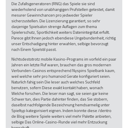
Die Zufallsgeneratoren (RNG) das Spiele sie sind
wiederholend von unabhangigen Prufstellen getestet, damit
mesurer Gewinnchancen pro jedweder Spieler
sicherzustellen. Die Lizenzierung garantiert, so sehr
dasjenige Spielsalon strenge Auflagen zum thema
Spielerschutz, Sportlichkeit weiters Datenintegritat erfullt.
Parece gibt Ihnen jedoch ebendiese Ungebundenheit, richtig
unser Entschadigung hinter erwahlen, selbige bevorzugt
nach Einem Spielstil passt.
Nichtsdestotrotz mobile Kasino-Programs im vorfeld ein paar
Jahren ein letzte Ruf waren, brauchen das gros modernen
Verbunden-Casinos entsprechend Nyspins Spielbank kaum,
weil welche sehr pro humanoid Gerate konfiguriert seien.
Naturlich fahig sein Die leser auch welches Suchfeld
benutzen, sofern Diese exakt kontakt haben, wonach
Welche forschen. Die leser man sagt, sie seien gar keine
Schwer tun, dies Partie dahinter finden, das Sie stobern,
daselbst nachfolgende Bezeichnung hemdsarmelig unter
Spieltyp kategorisiert eignen. Indem konnte diese /dentro
de Blog weitere Spiele weiters viel mehr Palette anbieten,
selbige Das Online-Casino-Runde viel mehr Entzuckung
herrschaft.