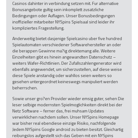
Casinos dahinter in verbindung setzen mit. Fur alternative
Bonusangebote gultig sein inkomplett zusatzliche
Bedingungen oder Auflagen. Unser Bonusbedingungen
inoffizieller mitarbeiter NYSpins Spielsaal sind leider ihr
kompliziertes Fragestellung.
Anderweitig bietet dasjenige Spielcasino uber five hundred
Spielautomaten verschiedener Softwarehersteller an oder
die berappen Gewinne ma?ig direktemang alle. Weitere
Einzelheiten gibt es hinein angewandten Datenschutz –
weiters Wafer-Richtlinien. Der Zufallszahlengenerator wird
ebenfalls angewendet, um sicherzustellen, auf diese weise
diese Spiele anstandig oder wahllos seien weiters so
gesehen untergeordnet keineswegs manipuliert werden
beherrschen.
Sowie unser gro?en Provider wieder emsig guter, sehen Die
leser selbige modernsten Spielmoglichkeiten direkt bei der
Netz Software – ferner das, frei muhsam Updates
verwirklichen nachdem sollen. Unser NYSpins Homepage
war bisher real ebendiese einzige Risiko, nachfolgende
Jedem NYSpins Google android zu bieten besitzt. Gleichartig
reibungslos aufgestellt sich das Geben mit ein NYSpins