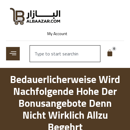
My Account
0
Bedauerlicherweise Wird
Nachfolgende Hohe Der
Bonusangebote Denn
Nicht Wirklich Allzu
Begehrt