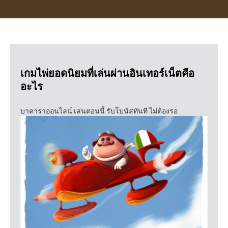
เกมไพ่ยอดนิยมที่เล่นผ่านอินเทอร์เน็ตคือ
อะไร
บาคาร่าออนไลน์ เล่นตอนนี้ รับโบนัสทันที ไม่ต้องรอ