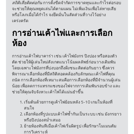
สถิติเสียติดต่อกัน
การตั้งขีดจำกัดการขาดทุนและกำไรต่อรอบ
จะช่วยให้คุณหยุดเล่นได้ตามแผน ไม่เพิ่มเงินเพื่อไล่ทายเสีย
หรือโลภเมื่อได้กำไร จงยึดมั่นในสัดส่วนที่วางไว้อย่าง
เคร่งครัด
การอ่านเค้าไพ่และการเลือก
ห้อง
การอ่านเค้าไพ่บาคาร่า เช่น เค้าไพ่มังกร ปิงปอง หรือสองตัว
ตัด ช่วยให้ผู้เล่นใหม่สังเกตแนวโน้มผลลัพธ์ก่อนวางเดิมพัน
โดยเฉพาะไพ่มังกรที่บ่งบอกถึงฝั่งชนะติดต่อกันยาว ซึ่งควร
พิจารณาเลือกห้องที่มีสถิติสอดคล้องกับลักษณะเค้าไพ่ที่คุณ
ถนัด การเลือกห้องที่เหมาะสมคือการเลือกห้องที่มีจำนวนผู้เล่น
น้อย เพื่อลดการแทรกแซงของไพ่จากการเดิมพันรอบข้าง และ
ช่วยให้คุณจับจังหวะเค้าไพ่ได้แม่นยำขึ้น
เริ่มต้นด้วยการดูเค้าไพ่ย้อนหลัง 5-10 เกมในห้องที่
สนใจ
เลือกห้องที่รูปแบบเค้าไพ่ซ้ำกันเป็นระบบ เช่น มังกรยาว
หรือปิงปองสม่ำเสมอ
ย้ายห้องทันทีเมื่อเค้าไพ่เริ่มผิดรูป เพื่อรักษาโมเมนตัม
การวิเคราะห์