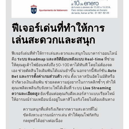
ฟีเจอร์เด่นที่ทำให้การ
เล่นสะดวกและสนุก
ฟีเจอร์เด่นที่ทำให้การเล่นสะดวกและสนุกในบาคาร่าออนไลน์
คือ
ระบบ Roadmap และสถิติย้อนหลังแบบ Real-time
ที่ช่วย
ให้คุณดูเค้าไพ่ย้อนหลังถึง 50-100 ตาได้ทันที โดยไม่ต้องจด
เอง ช่วยตัดสินใจเดิมพันได้แม่นยำขึ้น นอกจากนี้ฟังก์ชัน
Auto
Bet และการตั้งค่าเกมส่วนตัว
เช่น ตั้งเวลาสปินอัตโนมัติหรือ
จำกัดวงเงินเดิมพัน ช่วยลดความยุ่งยากในการคลิกซ้ำๆ ทำให้
คุณเพลิดเพลินกับจังหวะไพ่ได้เต็มที่ ระบบ
Live Streaming
ความละเอียดสูง
ยังเชื่อมต่อคุณกับดีลเลอร์สาวแบบเรียลไทม์
ให้อารมณ์ร่วมเหมือนนั่งอยู่ในคาสิโนจริงโดยไม่ต้องเดินทาง
ความสนุกที่แท้จริงเกิดจากความสะดวกที่ไม่
ขัดจังหวะอารมณ์การเล่น ทำให้คุณโฟกัสกับ
กลยุทธ์ได้อย่างต่อเนื่อง