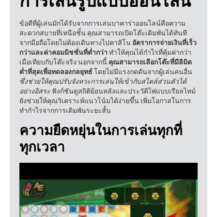
การเล่นรูปแบบออนไลน์
ข้อดีที่ผู้เล่นมักได้รับจากการเล่นบาคาร่าออนไลน์คือความ
สะดวกสบายที่เหนือชั้น คุณสามารถเปิดโต๊ะเดิมพันได้ทันที
จากมือถือโดยไม่ต้องเดินทางไปคาสิโน
อัตราการจ่ายเงินที่เร็ว
กว่าและค่าคอมมิชชั่นที่ต่ำกว่า
ทำให้คุณได้กำไรที่คุ้มค่ากว่า
เมื่อเทียบกับโต๊ะจริง นอกจากนี้
คุณสามารถเลือกโต๊ะที่มีลิมิต
ต่ำที่สุดเพื่อทดลองกลยุทธ์
โดยไม่มีแรงกดดันจากผู้เล่นคนอื่น
ซึ่งช่วยให้คุณปรับจังหวะการเล่นให้เข้ากับสไตล์ส่วนตัวได้
อย่างอิสระ
ฟังก์ชันดูสถิติย้อนหลังและประวัติไพ่แบบเรียลไทม์
ยังช่วยให้คุณวิเคราะห์แนวโน้มได้ง่ายขึ้น เพิ่มโอกาสในการ
ทำกำไรจากการเดิมพันระยะสั้น
ความยืดหยุ่นในการเล่นทุกที่
ทุกเวลา