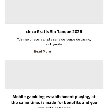
cinco Gratis Sin Tanque 2026
YoBingo ofrece la amplia serie de juegos de casino,
incluyendo
Read More
Mobile gambling establishment playing, at
the same time, is made for benefits and you