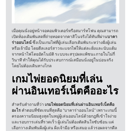
เมื่อคุณนั่งอยู่หน้าจอคอมพิวเตอร์หรือสมาร์ทโฟน คุณสามารถ
เปิดห้องเดิมพันสดที่ถ่ายทอดจากคาสิโนจริงได้ทันทีผ่าน
บาคา
ร่าออนไลน์
ซึ่งเป็นเกมไพ่ที่ผู้เล่นเลือกเดิมพันระหว่างฝั่งผู้เล่น
หรือเจ้ามือ โดยดีลเลอร์สาวจะแจกไพ่ให้แต่ละฝั่งและนับแต้ม
จากหน้าไพ่โดยอัตโนมัติ ระบบจะสรุปผลแพ้ชนะภายในไม่กี่
วินาที ทำให้คุณได้รับประสบการณ์เสมือนนั่งอยู่ในบ่อนจริง
โดยไม่ต้องเดินทางไกล
เกมไพ่ยอดนิยมที่เล่น
ผ่านอินเทอร์เน็ตคืออะไร
สำหรับคำถามที่ว่า
เกมไพ่ยอดนิยมที่เล่นผ่านอินเทอร์เน็ตคือ
อะไร
คำตอบที่ชัดเจนที่สุดคือ “บาคาร่าออนไลน์” เพราะเกมนี้
ครองความนิยมสูงสุดในหมู่ผู้เล่นออนไลน์ด้วยกฎที่เข้าใจง่าย
และรอบการเล่นที่รวดเร็ว ผู้เล่นไม่ต้องตัดสินใจซับซ้อน แค่
เลือกวางเดิมพันฝั่งผู้เล่น ฝั่งเจ้ามือ หรือเสมอ แล้วรอผลจากดีล