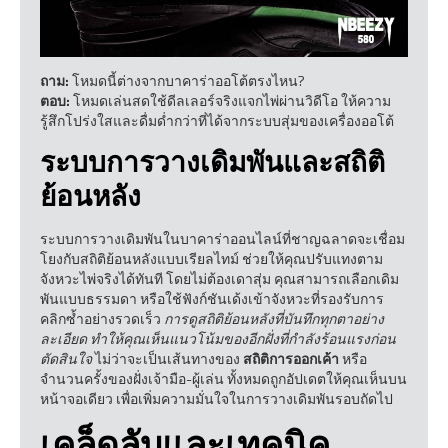
ถาม:
โหมดนี้ต่างจากบาคาร่าออโต้ตรงไหน?
ตอบ:
โหมดเล่นสดใช้ดีลเลอร์จริงแจกไพ่ผ่านวิดีโอ ให้ความ
รู้สึกโปร่งใสและดื่มด่ำกว่าที่ได้จากระบบสุ่มของเครื่องออโต้
ระบบการวางเดิมพันและสถิติ
ย้อนหลัง
ระบบการวางเดิมพันในบาคาร่าออนไลน์ที่ชาญฉลาดจะเชื่อม
โยงกับสถิติย้อนหลังแบบเรียลไทม์ ช่วยให้คุณปรับแทงตาม
จังหวะไพ่จริงได้ทันที โดยไม่ต้องเดาสุ่ม คุณสามารถเลือกเดิม
พันแบบธรรมดา หรือใช้ฟังก์ชันเด้งเข้าจังหวะที่รองรับการ
คลิกซ้ำอย่างรวดเร็ว
การดูสถิติย้อนหลังที่บันทึกทุกตาอย่าง
ละเอียด ทำให้คุณเห็นแนวโน้มของอีกฝั่งที่กำลังร้อนแรงก่อน
ตัดสินใจ
ไม่ว่าจะเป็นเส้นทางของ
สถิติการออกเค้า
หรือ
จำนวนครั้งของฝั่งเจ้ามือ-ผู้เล่น ทั้งหมดถูกอัปเดตให้คุณเห็นบน
หน้าจอเดียว เพื่อเพิ่มความมั่นใจในการวางเดิมพันรอบถัดไป
เคล็ดลับและเทคนิค