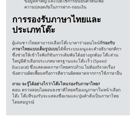
ข้อมูลสำคัญ และเปิดใช้การยืนยันตัวตนเพื่อ
ความปลอดภัยในการฝาก-ถอนเงิน
การรองรับภาษาไทยและ
ประเภทโต๊ะ
ผู้เล่นชาวไทยสามารถเลือกโต๊ะบาคาร่าออนไลน์ที่
รองรับ
ภาษาไทยแบบเต็มรูปแบบ
ได้ทั้งระบบเมนูและคำอธิบายกติกา
ซึ่งช่วยให้เข้าใจฟังก์ชันการเดิมพันได้อย่างถูกต้อง โต๊ะส่วน
ใหญ่มีตัวเลือกประเภทมาตรฐานและโต๊ะเร็ว (Speed
Baccarat) ซึ่งแสดงผลภาษาไทยครบถ้วน ไม่ต้องกังวลเรื่อง
ข้อความผิดเพี้ยนหรือการตีความผิดพลาดจากการใช้ภาษาอื่น
ถาม: จะรู้ได้อย่างไรว่าโต๊ะไหนรองรับภาษาไทย?
ตอบ: ตรวจสอบไอคอนธงชาติไทยหรือเมนูภาษาในหน้าเลือก
โต๊ะ โต๊ะที่รองรับจะแสดงชื่อเกมและปุ่มคำสั่งเป็นภาษาไทย
โดยสมบูรณ์