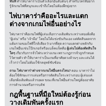
ทันที
ทำให้บาคาร่าเป็นตัวเลือกอันดับต้นๆ สำหรับใครที่อยาก
รู้จักเกมไพ่ที่สนุกและเข้าถึงโดยไม่ต้องฝึกยุ่งยาก
ไพ่บาคาร่าคืออะไรและแตก
ต่างจากเกมไพ่อื่นอย่างไร
ไพ่บาคาร่าคือเกมไพ่ที่ผู้เล่นเลือกวางเดิมพันระหว่างสองฝั่งคือ
“ผู้เล่น” หรือ “เจ้ามือ” โดยไม่ได้แข่งขันกันเอง แต่ตัดสินผลจาก
แต้มรวมของไพ่ที่ใกล้เคียง 9 มากที่สุด ความแตกต่างหลักกับ
เกมไพ่อื่นเช่นโป๊กเกอร์หรือแบล็คแจ็คคือ
ผู้เล่นไม่ต้องตัดสินใจ
ใดๆ
เกี่ยวกับการจั่วไพ่ระหว่างเกม เพราะกฎการจั่วถูกกำหนด
ไว้ตายตัว ทำให้บาคาร่าเป็นเกมที่อาศัยดวงล้วนๆ และเล่นได้
เร็วกว่าโดยไม่ต้องใช้กลยุทธ์ซับซ้อน
ถาม: ไพ่บาคาร่าต่างจากเกมไพ่อื่นตรงไหน?
ตอบ: บาคาร่าไม่
ต้องใช้ทักษะการเล่นหรือการตัดสินใจระหว่างรอบ ผู้เล่นแค่
เลือกฝั่งเดิมพันแล้วรอผล ขณะที่เกมไพ่อื่นส่วนใหญ่ต้องอาศัย
การคำนวณหรือการบลัฟ
กฎพื้นฐานที่มือใหม่ต้องรู้ก่อน
วางเดิมพันครั้งแรก