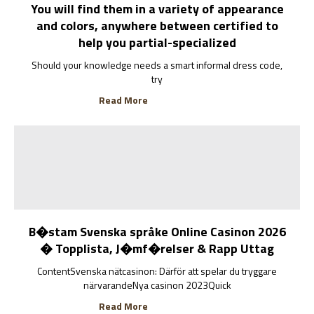
You will find them in a variety of appearance
and colors, anywhere between certified to
help you partial-specialized
Should your knowledge needs a smart informal dress code,
try
Read More
B�stam Svenska språke Online Casinon 2026
� Topplista, J�mf�relser & Rapp Uttag
ContentSvenska nätcasinon: Därför att spelar du tryggare
närvarandeNya casinon 2023Quick
Read More