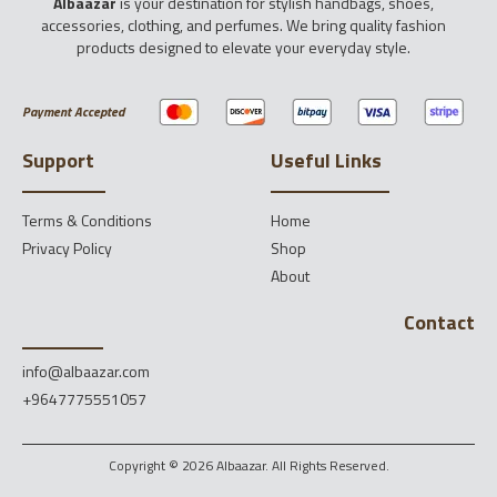
Albaazar
is your destination for stylish handbags, shoes,
accessories, clothing, and perfumes. We bring quality fashion
products designed to elevate your everyday style.
Payment Accepted
Support
Useful Links
Terms & Conditions
Home
Privacy Policy
Shop
About
Contact
info@albaazar.com
+9647775551057
Copyright © 2026 Albaazar. All Rights Reserved.