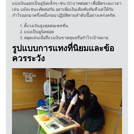
แบ่งเงินออกเป็นยูนิตเล็กๆ เช่น 50 บาทต่อตา เพื่อยืดระยะเวลา
เล่น
แม้จะชนะติดต่อกัน อย่าเพิ่มเงินเดิมพันทันที แต่ให้กัน
กำไรออกมาครึ่งหนึ่งก่อน
ปฏิบัติตามลำดับนี้อย่างเคร่งครัด:
ตั้งวงเงินสูงสุดต่อเซสชั่น
แบ่งเป็นยูนิตย่อย
หยุดเล่นเมื่อถึงวงเงินขาดทุนหรือกำไรเป้าหมาย
รูปแบบการแทงที่นิยมและข้อ
ควรระวัง