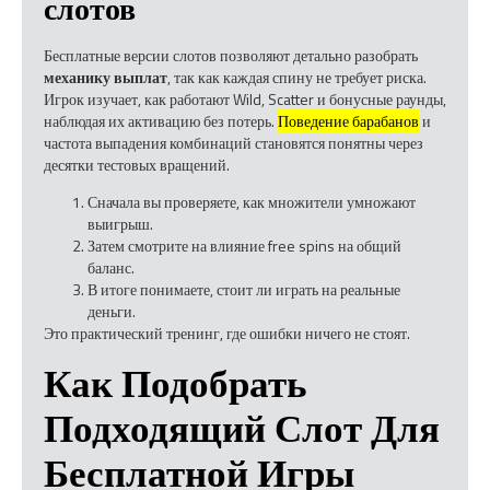
слотов
Бесплатные версии слотов позволяют детально разобрать
механику выплат
, так как каждая спину не требует риска.
Игрок изучает, как работают Wild, Scatter и бонусные раунды,
наблюдая их активацию без потерь.
Поведение барабанов
и
частота выпадения комбинаций становятся понятны через
десятки тестовых вращений.
Сначала вы проверяете, как множители умножают
выигрыш.
Затем смотрите на влияние free spins на общий
баланс.
В итоге понимаете, стоит ли играть на реальные
деньги.
Это практический тренинг, где ошибки ничего не стоят.
Как Подобрать
Подходящий Слот Для
Бесплатной Игры