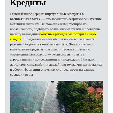
Кредиты
Главный плюс игры на
виртуальные кредиты
в
бесплатных слотах
— это абсолютно безрисковое изучение
механики автомата. Вы можете часами тестировать
волатильность, подбирать оптимальные ставки и проверять
частоту выпадения
бонусных раундов без потери личных
средств
. Это идеальный способ понять, стоит ли тратить
реальный бюджет на конкретный слот. Дополнительно
виртуальные кредиты позволяют отточить стратегию
управления банкроллом — экспериментируйте с
агрессивными и консервативными подходами. Никаких
депозитов, списаний или дедлайнов: только чистая практика
и сбор информации о том, как слот реагирует на разные
сценарии игры.