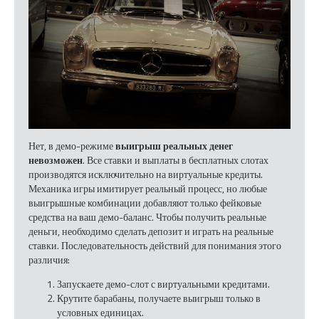
Нет, в демо-режиме
выигрыш реальных денег
невозможен
. Все ставки и выплаты в бесплатных слотах
производятся исключительно на виртуальные кредиты.
Механика игры имитирует реальный процесс, но любые
выигрышные комбинации добавляют только фейковые
средства на ваш демо-баланс. Чтобы получить реальные
деньги, необходимо сделать депозит и играть на реальные
ставки. Последовательность действий для понимания этого
различия:
Запускаете демо-слот с виртуальными кредитами.
Крутите барабаны, получаете выигрыш только в
условных единицах.