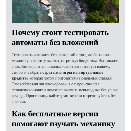
Почему стоит тестировать
автоматы без вложений
Тестировать автоматы без вложений стоит, чтобы понять
механику и частоту выплат, не рискуя бюджетом. Вы сможете
спокойно оценить, насколько слот соответствует вашему
стилю, и выбрать
стратегию игры на виртуальные
кредиты
, которая потом пригодится на реальных ставках.
Это избавляет от разочарования от проигрыша в
незнакомом слоте
и помогает выявить невыгодные бонусные
раунды. Просто запускайте демо-версии и тренируйтесь без
спешки.
Как бесплатные версии
помогают изучать механику