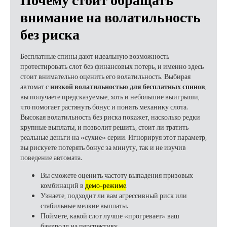
внимание на волатильность
без риска
Бесплатные спины дают идеальную возможность
протестировать слот без финансовых потерь, и именно здесь
стоит внимательно оценить его волатильность. Выбирая
автомат с
низкой волатильностью для бесплатных спинов
,
вы получаете предсказуемые, хоть и небольшие выигрыши,
что помогает растянуть бонус и понять механику слота.
Высокая волатильность без риска покажет, насколько редки
крупные выплаты, и позволит решить, стоит ли тратить
реальные деньги на «сухие» серии. Игнорируя этот параметр,
вы рискуете потерять бонус за минуту, так и не изучив
поведение автомата.
Вы сможете оценить частоту выпадения призовых
комбинаций в
демо-режиме
.
Узнаете, подходит ли вам агрессивный риск или
стабильные мелкие выплаты.
Поймете, какой слот лучше «прогревает» ваш
банкролл на перспективу.