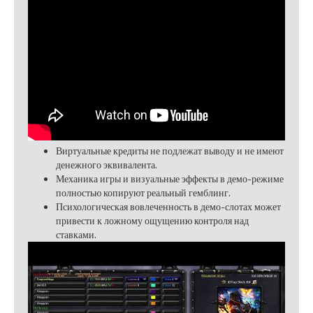
Виртуальные кредиты не подлежат выводу и не имеют
денежного эквивалента.
Механика игры и визуальные эффекты в демо-режиме
полностью копируют реальный гемблинг.
Психологическая вовлеченность в демо-слотах может
привести к ложному ощущению контроля над
ставками.