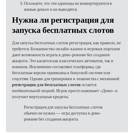
Осознаете, что эти единицы не конвертируются в
живые деньги и не выводятся.
Нужна ли регистрация для
запуска бесплатных слотов
Для запуска бесплатных слотов регистрация, как правило, не
требуется. Большинство онлайн-казино и игровых порталов
дают возможность играть в демо-режиме без создания
аккаунта. Это касается как классических автоматов, так и
новинок. Исключение составляют платформы, где
бесплатные версии привязаны к бонусной системе или
соцсетям. Однако для тренировки и знакомства с механикой
регистрация для бесплатных слотов
остается
необязательной опцией. Игрок просто нажимает «Демо» и
получает виртуальные кредиты.
Регистрация для запуска бесплатных слотов
обычно не нужна — игра доступна в демо-
режиме без создания аккаунта.